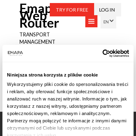
Emapa
TRY FOR FREE
LOG IN
Web
Router
TRANSPORT
MANAGEMENT
PLATFORM
(PL) REGULAMIN
Niniejsza strona korzysta z plików cookie
USŁUGI
Wykorzystujemy pliki cookie do spersonalizowania treści
i reklam, aby oferować funkcje społecznościowe i
Sorry, this entry is only available in
PL
.
analizować ruch w naszej witrynie. Informacje o tym, jak
korzystasz z naszej witryny, udostępniamy partnerom
społecznościowym, reklamowym i analitycznym.
Partnerzy mogą połączyć te informacje z innymi danymi
COPYRIGHT © 2026 EMAPA S.A. ALL RIGHTS
otrzymanymi od Ciebie lub uzyskanymi podczas
RESERVED.
korzystania z ich usług.