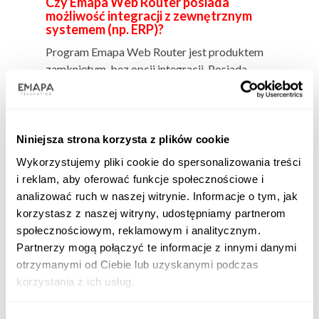
Czy Emapa Web Router posiada
możliwość integracji z zewnętrznym
systemem (np. ERP)?
Program Emapa Web Router jest produktem
zamkniętym, bez opcji integracji. Posiada
możliwość importu danych z pliku xlsx lub csv.
Czy raport trasy poza opisem zawiera
Niniejsza strona korzysta z plików cookie
mapę z trasą?
Wykorzystujemy pliki cookie do spersonalizowania treści
Nie, raport zawiera szczegółowe informacje o
i reklam, aby oferować funkcje społecznościowe i
wyznaczonej trasie: koszt całkowity, czas
analizować ruch w naszej witrynie. Informacje o tym, jak
całkowity, całkowitą długość w kilometrach.
korzystasz z naszej witryny, udostępniamy partnerom
W raporcie szczegółowym wyróżnione są
społecznościowym, reklamowym i analitycznym.
powyższe informacje w podziale na
Partnerzy mogą połączyć te informacje z innymi danymi
poszczególne odcinki między punktami trasy.
otrzymanymi od Ciebie lub uzyskanymi podczas
Raport zawiera również szczegółowe koszty z
korzystania z ich usług.
podziałem na koszty paliwa, kierowcy, opłaty
drogowe oraz inne ustawione przez