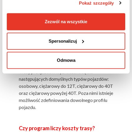
Pokaż szczegóły
Użytkownika (np. kilometraż).
Mapa trasy nie jest częścią raportu, ale można
ją wydrukować z poziomu programu. Należy
Zezwól na wszystkie
kliknąć prawy przycisk myszy i wybrać opcję
“drukuj”.
Spersonalizuj
Dla jakich pojazdów można wyznaczać
Odmowa
trasy przejazdów?
Trasy przejazdów wyznaczane są dla
następujących domyślnych typów pojazdów:
osobowy, ciężarowy do 12T, ciężarowy do 40T
oraz ciężarowy powyżej 40T. Poza nimi istnieje
możliwość zdefiniowania dowolnego profilu
pojazdu.
Czy program liczy koszty trasy?