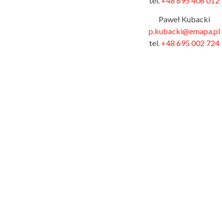
tel.
+48 695 406 012
Paweł Kubacki
p.kubacki@emapa.pl
tel.
+48 695 002 724