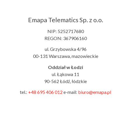
Emapa Telematics Sp. z o.o.
NIP: 5252717680
REGON: 367906160
ul. Grzybowska 4/96
00-131 Warszawa, mazowieckie
Oddział w Łodzi
ul. Łąkowa 11
90-562 Łódź, łódzkie
tel.:
+48 695 406 012
e-mail:
biuro@emapa.pl