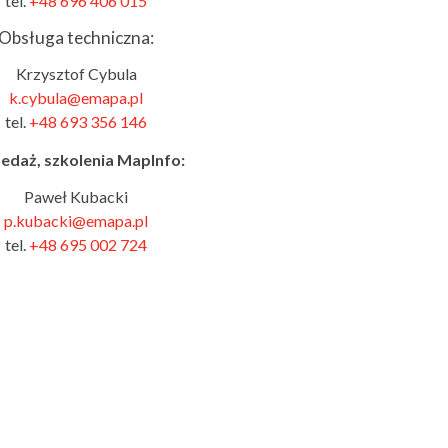
tel.
+48 696 406 015
Obsługa techniczna:
Krzysztof Cybula
k.cybula@emapa.pl
tel.
+48 693 356 146
edaż, szkolenia MapInfo:
Paweł Kubacki
p.kubacki@emapa.pl
tel.
+48
695 002 724